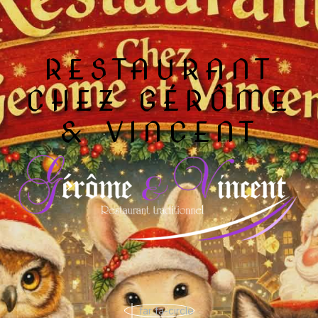
RESTAURANT
CHEZ GÉRÔME
& VINCENT
far fa-circle